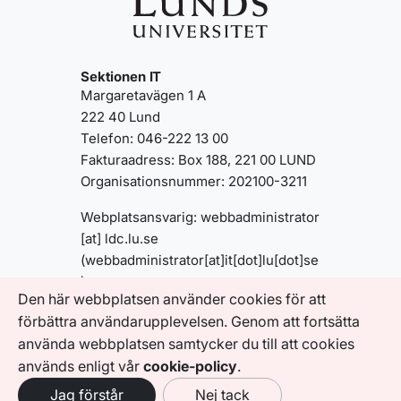
Sektionen IT
Margaretavägen 1 A
222 40 Lund
Telefon: 046-222 13 00
Fakturaadress: Box 188, 221 00 LUND
Organisationsnummer: 202100-3211
Webplatsansvarig:
webbadministrator
[at]
ldc
.
lu
.
se
(webbadministrator[at]it[dot]lu[dot]se
)
Den här webbplatsen använder cookies för att
förbättra användarupplevelsen. Genom att fortsätta
Information om sajten:
använda webbplatsen samtycker du till att cookies
Tillgänglighetsredogörelse
används enligt vår
cookie-policy
.
Jag förstår
Nej tack